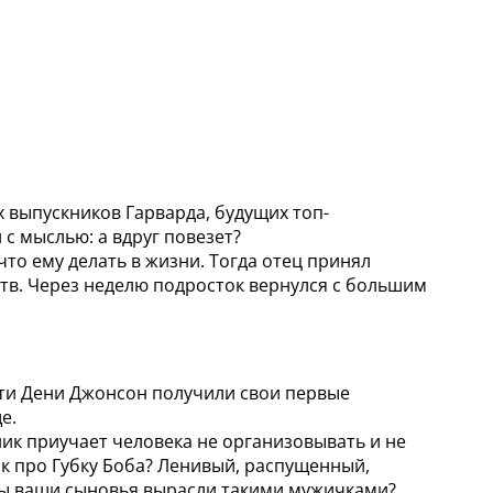
 выпускников Гарварда, будущих топ-
с мыслью: а вдруг повезет?
что ему делать в жизни. Тогда отец принял
ств. Через неделю подросток вернулся с большим
ети Дени Джонсон получили свои первые
е.
ик приучает человека не организовывать и не
к про Губку Боба? Ленивый, распущенный,
тобы ваши сыновья вырасли такими мужичками?