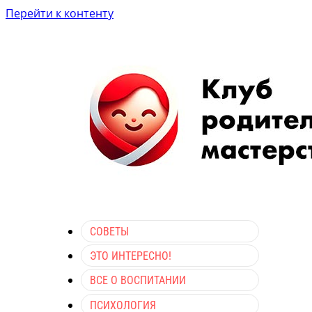
Перейти к контенту
СОВЕТЫ
ЭТО ИНТЕРЕСНО!
ВСЕ О ВОСПИТАНИИ
ПСИХОЛОГИЯ