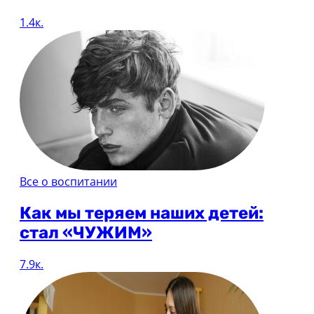
1.4к.
Все о воспитании
Как мы теряем наших детей:
стал «ЧУЖИМ»
7.9к.