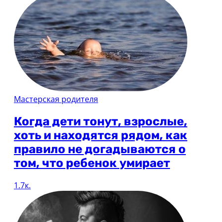
Мастерская родителя
Когда дети тонут, взрослые,
хоть и находятся рядом, как
правило не догадываются о
том, что ребенок умирает
1.7к.