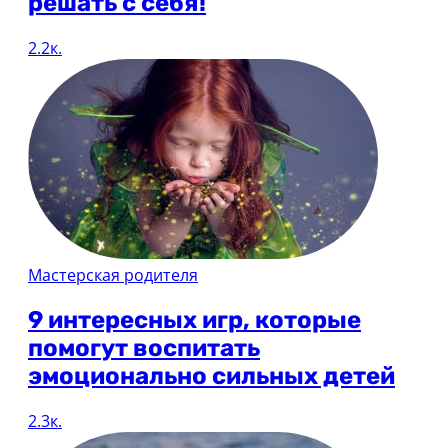
решать с себя!
2.2к.
Мастерская родителя
9 интересных игр, которые
помогут воспитать
эмоционально сильных детей
2.3к.