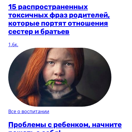
15 распространенных
токсичных фраз родителей,
которые портят отношения
сестер и братьев
1.6к.
Все о воспитании
Проблемы с ребенком, начните