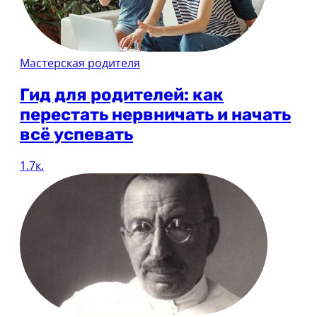
Мастерская родителя
Гид для родителей: как
перестать нервничать и начать
всё успевать
1.7к.