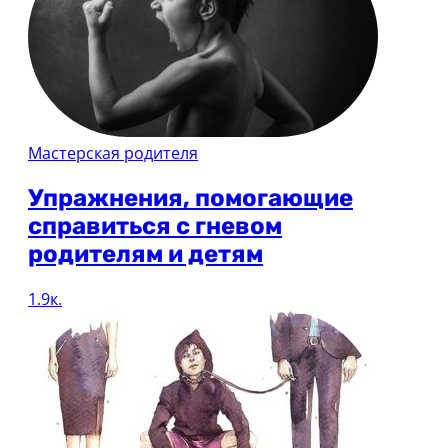
Мастерская родителя
Упражнения, помогающие
справиться с гневом
родителям и детям
1.9к.