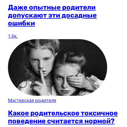
Даже опытные родители
допускают эти досадные
ошибки
1.6к.
Мастерская родителя
Какое родительское токсичное
поведение считается нормой?