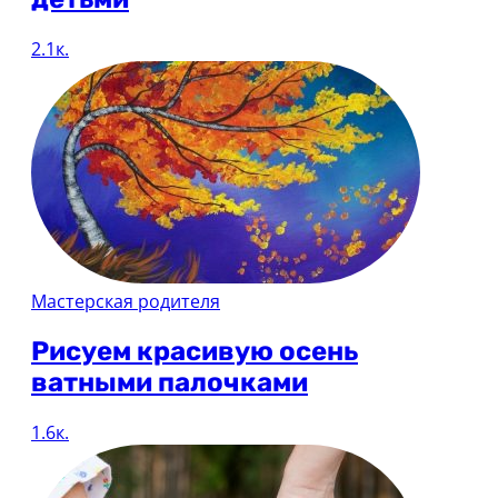
2.1к.
Мастерская родителя
Рисуем красивую осень
ватными палочками
1.6к.