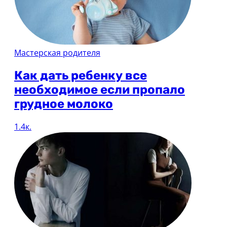
Мастерская родителя
Как дать ребенку все
необходимое если пропало
грудное молоко
1.4к.