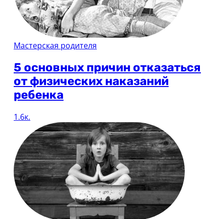
Мастерская родителя
5 основных причин отказаться
от физических наказаний
ребенка
1.6к.