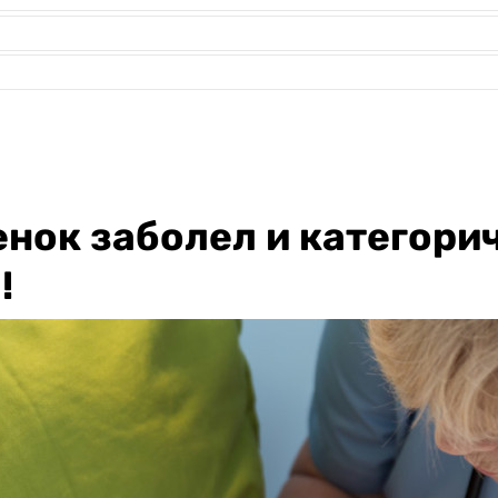
бенок заболел и категор
!