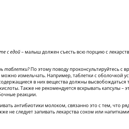
те с едой
– малыш должен съесть всю порцию с лекарст
ть таблетки?
По этому поводу проконсультируйтесь с вр
и можно измельчать. Например, таблетки с оболочкой у
 содержащиеся в них вещества должны высвобождаться т
ислоты. Также не рекомендуется вскрывать капсулы – 
бочные реакции.
ивать антибиотики молоком, связанно это с тем, что ря
акже не следует запивать лекарства соком или напиткам