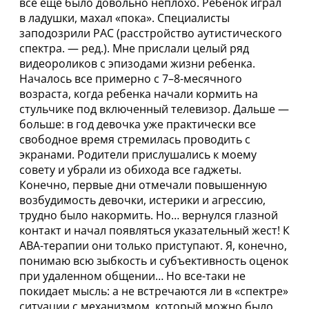
все ещё было довольно неплохо. Ребенок играл
в ладушки, махал «пока». Специалисты
заподозрили РАС (расстройство аутистического
спектра. — ред.). Мне прислали целый ряд
видеороликов с эпизодами жизни ребенка.
Началось все примерно с 7–8-месячного
возраста, когда ребенка начали кормить на
стульчике под включенный телевизор. Дальше —
больше: в год девочка уже практически все
свободное время стремилась проводить с
экранами. Родители прислушались к моему
совету и убрали из обихода все гаджеты.
Конечно, первые дни отмечали повышенную
возбудимость девочки, истерики и агрессию,
трудно было накормить. Но… вернулся глазной
контакт и начал появляться указательный жест! К
АВА-терапии они только приступают. Я, конечно,
понимаю всю зыбкость и субъективность оценок
при удаленном общении… Но все-таки не
покидает мысль: а не встречаются ли в «спектре»
ситуации с механизмом, который можно было