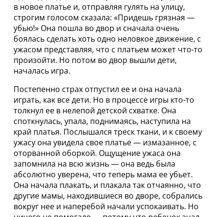
в новое платье и, отправляя гулять на улицу,
строгим голосом сказала: «Придешь грязная —
убью!» Она пошла во двор и сначала очень
боялась сделать хоть одно неловкое движение, с
ужасом представляя, что с платьем может что-то
произойти. Но потом во двор вышли дети,
началась игра.
Постепенно страх отпустил ее и она начала
играть, как все дети. Но в процессе игры кто-то
толкнул ее в нелепой детской схватке. Она
споткнулась, упала, поднимаясь, наступила на
край платья. Послышался треск ткани, и к своему
ужасу она увидела свое платье — измазанное, с
оторванной оборкой. Ощущение ужаса она
запомнила на всю жизнь — она ведь была
абсолютно уверена, что теперь мама ее убьет.
Она начала плакать, и плакала так отчаянно, что
другие мамы, находившиеся во дворе, собрались
вокруг нее и наперебой начали успокаивать. Но