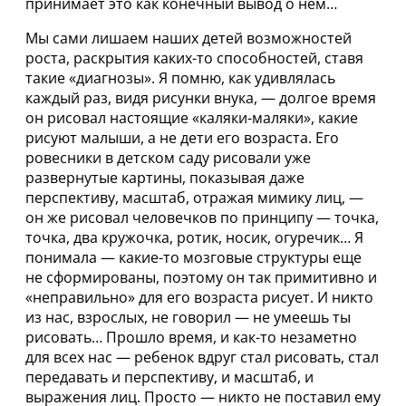
принимает это как конечный вывод о нем…
Мы сами лишаем наших детей возможностей
роста, раскрытия каких-то способностей, ставя
такие «диагнозы». Я помню, как удивлялась
каждый раз, видя рисунки внука, — долгое время
он рисовал настоящие «каляки-маляки», какие
рисуют малыши, а не дети его возраста. Его
ровесники в детском саду рисовали уже
развернутые картины, показывая даже
перспективу, масштаб, отражая мимику лиц, —
он же рисовал человечков по принципу — точка,
точка, два кружочка, ротик, носик, огуречик… Я
понимала — какие-то мозговые структуры еще
не сформированы, поэтому он так примитивно и
«неправильно» для его возраста рисует. И никто
из нас, взрослых, не говорил — не умеешь ты
рисовать… Прошло время, и как-то незаметно
для всех нас — ребенок вдруг стал рисовать, стал
передавать и перспективу, и масштаб, и
выражения лиц. Просто — никто не поставил ему