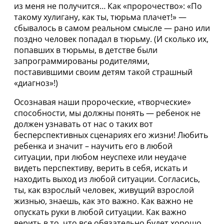
из меня не получится… Как «пророчество»: «По
такому хулигану, как ты, тюрьма плачет!» —
сбывалось в самом реальном смысле — рано или
поздно человек попадал в тюрьму. (И сколько их,
попавших в тюрьмы, в детстве были
запрограммированы родителями,
поставившими своим детям такой страшный
«диагноз»!)
Осознавая наши пророческие, «творческие»
способности, мы должны понять — ребенок не
должен узнавать от нас о таких вот
бесперспективных сценариях его жизни! Любить
ребенка и значит – научить его в любой
ситуации, при любом неуспехе или неудаче
видеть перспективу, верить в себя, искать и
находить выход из любой ситуации. Согласись,
ты, как взрослый человек, живущий взрослой
жизнью, знаешь, как это важно. Как важно не
опускать руки в любой ситуации. Как важно
верить в то, что все обязательно будет хорошо…