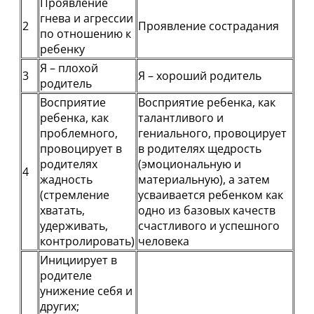
Проявление
гнева и агрессии
2
Проявление сострадания
по отношению к
ребенку
Я – плохой
3
Я – хороший родитель
родитель
Восприятие
Восприятие ребенка, как
ребенка, как
талантливого и
проблемного,
гениального, провоцирует
провоцирует в
в родителях щедрость
родителях
(эмоциональную и
4
жадность
материальную), а затем
(стремление
усваивается ребенком как
хватать,
одно из базовых качеств
удерживать,
счастливого и успешного
контролировать)
человека
Инициирует в
родителе
унижение себя и
других;