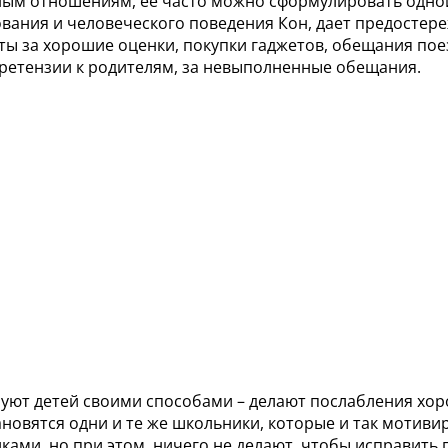
м отношениям, ее часто можно сформулировать одной фр
ования и человеческого поведения Кон, дает предостере
ы за хорошие оценки, покупки гаджетов, обещания поез
ретензии к родителям, за невыполненные обещания.
руют детей своими способами – делают послабления хо
ановятся одни и те же школьники, которые и так мотиви
ками, но при этом, ничего не делают, чтобы исправить