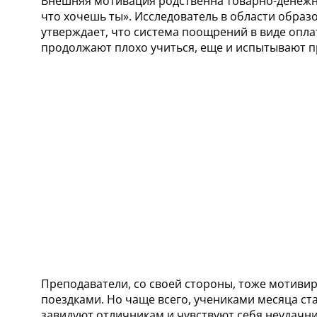
Внешняя мотивация родственна товарно-денежны
что хочешь ты». Исследователь в области образ
утверждает, что система поощрений в виде оплат
продолжают плохо учиться, еще и испытывают п
Преподаватели, со своей стороны, тоже мотиви
поездками. Но чаще всего, учениками месяца ст
завидуют отличникам и чувствуют себя неудачни