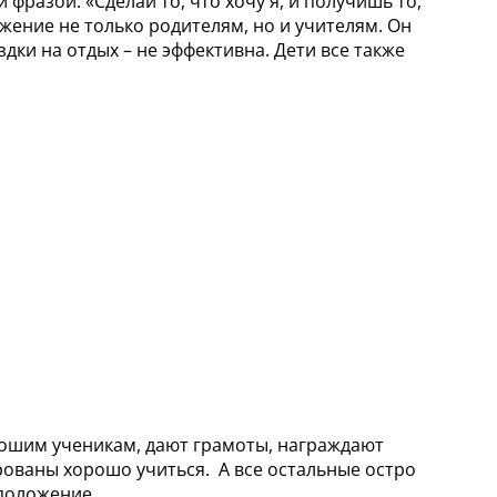
азой: «Сделай то, что хочу я, и получишь то,
жение не только родителям, но и учителям. Он
дки на отдых – не эффективна. Дети все также
рошим ученикам, дают грамоты, награждают
рованы хорошо учиться. А все остальные остро
 положение.