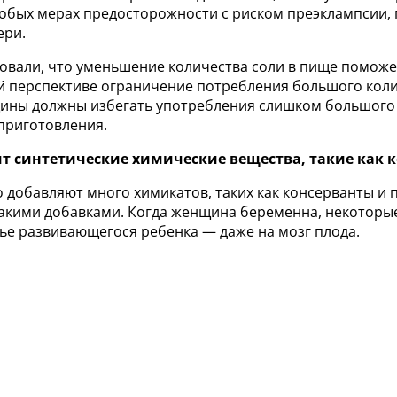
бых мерах предосторожности с риском преэклампсии, 
ери.
вали, что уменьшение количества соли в пище поможет
ой перспективе ограничение потребления большого коли
ины должны избегать употребления слишком большого к
приготовления.
т синтетические химические вещества, такие как 
добавляют много химикатов, таких как консерванты и 
акими добавками. Когда женщина беременна, некоторые 
вье развивающегося ребенка — даже на мозг плода.