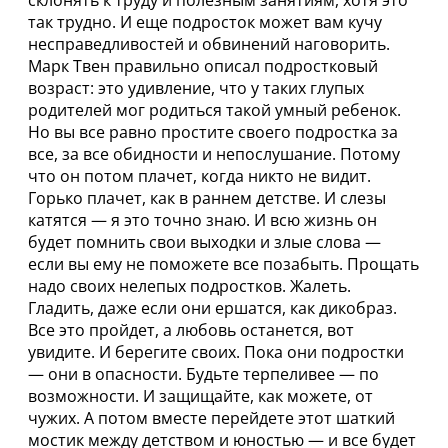
склонять к труду и полезным занятиям, хотя это
так трудно. И еще подросток может вам кучу
несправедливостей и обвинений наговорить.
Марк Твен правильно описал подростковый
возраст: это удивление, что у таких глупых
родителей мог родиться такой умный ребенок.
Но вы все равно простите своего подростка за
все, за все обидности и непослушание. Потому
что он потом плачет, когда никто не видит.
Горько плачет, как в раннем детстве. И слезы
катятся — я это точно знаю. И всю жизнь он
будет помнить свои выходки и злые слова —
если вы ему не поможете все позабыть. Прощать
надо своих нелепых подростков. Жалеть.
Гладить, даже если они ершатся, как дикобраз.
Все это пройдет, а любовь останется, вот
увидите. И берегите своих. Пока они подростки
— они в опасности. Будьте терпеливее — по
возможности. И защищайте, как можете, от
чужих. А потом вместе перейдете этот шаткий
мостик между детством и юностью — и все будет