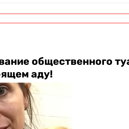
вание общественного туа
оящем аду!