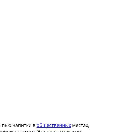
е пью напитки в
общественных
местах,
избежать этого
.
Это просто ужасно.