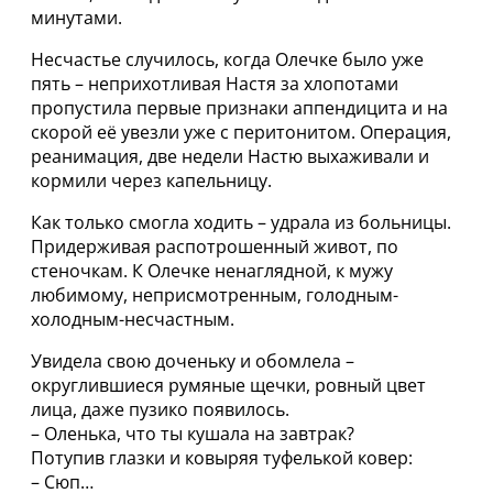
минутами.
Несчастье случилось, когда Олечке было уже
пять – неприхотливая Настя за хлопотами
пропустила первые признаки аппендицита и на
скорой её увезли уже с перитонитом. Операция,
реанимация, две недели Настю выхаживали и
кормили через капельницу.
Как только смогла ходить – удрала из больницы.
Придерживая распотрошенный живот, по
стеночкам. К Олечке ненаглядной, к мужу
любимому, неприсмотренным, голодным-
холодным-несчастным.
Увидела свою доченьку и обомлела –
округлившиеся румяные щечки, ровный цвет
лица, даже пузико появилось.
– Оленька, что ты кушала на завтрак?
Потупив глазки и ковыряя туфелькой ковер:
– Сюп…