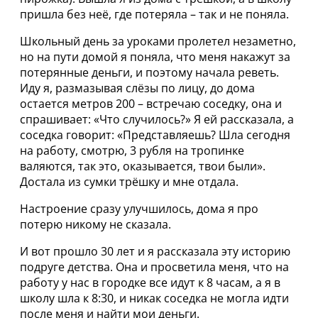
пришла без неё, где потеряла – так и не поняла.
Школьный день за уроками пролетел незаметно,
но на пути домой я поняла, что меня накажут за
потерянные деньги, и поэтому начала реветь.
Иду я, размазывая слёзы по лицу, до дома
остается метров 200 – встречаю соседку, она и
спрашивает: «Что случилось?» Я ей рассказала, а
соседка говорит: «Представляешь? Шла сегодня
на работу, смотрю, 3 рубля на тропинке
валяются, так это, оказывается, твои были».
Достала из сумки трёшку и мне отдала.
Настроение сразу улучшилось, дома я про
потерю никому не сказала.
И вот прошло 30 лет и я рассказала эту историю
подруге детства. Она и просветила меня, что на
работу у нас в городке все идут к 8 часам, а я в
школу шла к 8:30, и никак соседка не могла идти
после меня и найти мои деньги.