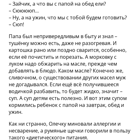
– Зайчик, а что вы с папой на обед ели?
– Сююююп…
– Ну, а на ужин, что мы с тобой будем готовить?
– Сюп!
Папа был непривередливым в быту и знал –
тушёнку можно есть, даже не разогревая. И
картошка рано или поздно сварится, особенно,
если её почистить и порезать. А морковку с
луком надо обжарить на масле, прежде чем
добавлять в блюдо. Каком масле? Конечно же,
сливочном, о существовании других масел муж
не догадывался. Если ещё всё получившееся
водичкой разбавить, то будет жидко, значит –
суп. А суп детям есть полезно. И вот этим супом
кормились ребенок с папой на завтрак, обед и
ужин.
Как ни странно, Олечку миновали аллергии и
несварение, а румяные щечки говорили в пользу
такого «диетического» питания.