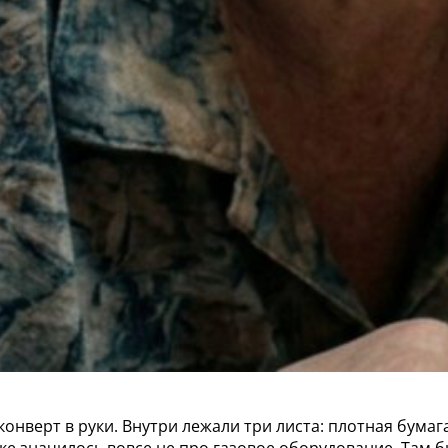
онверт в руки. Внутри лежали три листа: плотная бумага
вке значилось вовсе не про газовое оборудование. Там 