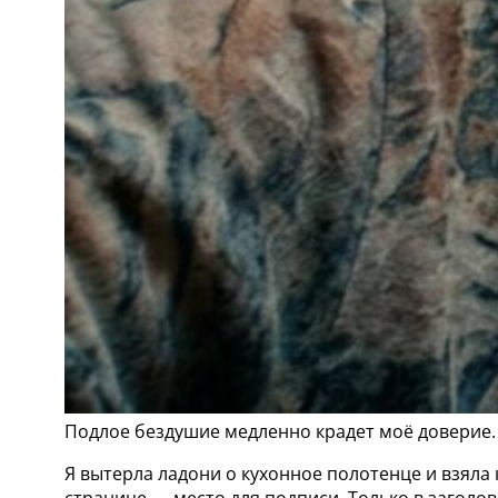
Подлое бездушие медленно крадет моё доверие.
Я вытерла ладони о кухонное полотенце и взяла к
странице — место для подписи. Только в заголо