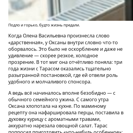
Подло и горько, будто жизнь предали.
Когда Олена Васильевна произнесла слово
«дарственная», у Оксаны внутри словно что‑то
оборвалось. Это было не оскорбление и даже не
удивление — скорее резкое, холодное
прозрение. В тот миг она отчётливо поняла: три
года жизни с Тарасом оказались тщательно
разыгранной постановкой, где ей отвели роль
удобного и молчаливого спонсора.
А ведь всё начиналось вполне безобидно — с
обычного семейного ужина. С самого утра
Оксана хлопотала на кухне. По маминому
рецепту она нафаршировала перцы, поставила в
духовку курицу с ароматными травами,
аккуратно нарезала овощной салат. Тарас
попросил приготовить «что-нибудь особенное»: