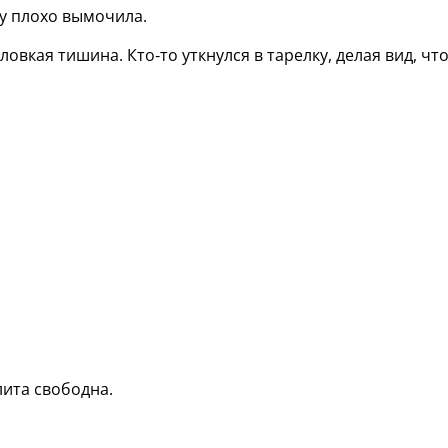
ку плохо вымочила.
овкая тишина. Кто‑то уткнулся в тарелку, делая вид, чт
лита свободна.