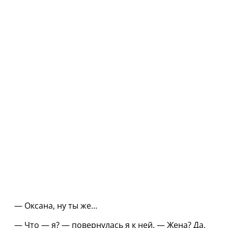
— Оксана, ну ты же…
— Что — я? — повернулась я к ней. — Жена? Да.