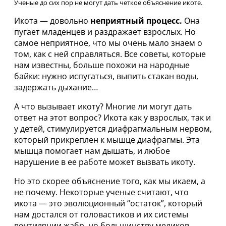
Ученые до сих пор не могут дать четкое объяснение икоте.
Икота — довольно
неприятный процесс.
Она
пугает младенцев и раздражает взрослых. Но
самое неприятное, что мы очень мало знаем о
том, как с ней справляться. Все советы, которые
нам известны, больше похожи на народные
байки: нужно испугаться, выпить стакан воды,
задержать дыхание…
А что вызывает икоту? Многие ли могут дать
ответ на этот вопрос? Икота как у взрослых, так и
у детей, стимулируется диафрагмальным нервом,
который прикреплен к мышце диафрагмы. Эта
мышца помогает нам дышать, и любое
нарушение в ее работе может вызвать икоту.
Но это скорее объяснение того, как мы икаем, а
не почему. Некоторые ученые считают, что
икота — это эволюционный “остаток”, который
нам достался от головастиков и их системы
вентиляции жабр, но большинству медиков