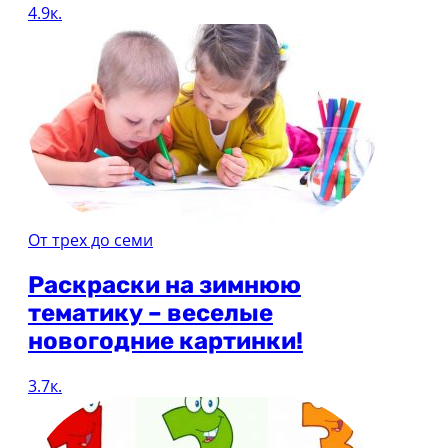
4.9к.
От трех до семи
Раскраски на зимнюю
тематику – веселые
новогодние картинки!
3.7к.