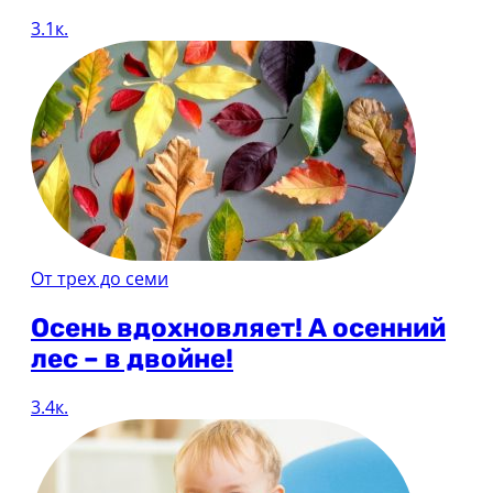
3.1к.
От трех до семи
Осень вдохновляет! А осенний
лес – в двойне!
3.4к.