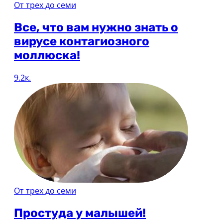
От трех до семи
Все, что вам нужно знать о
вирусе контагиозного
моллюска!
9.2к.
От трех до семи
Простуда у малышей!