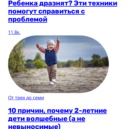
Ребенка дразнят? Эти техники
помогут справиться с
проблемой
11.8к.
От трех до семи
10 причин, почему 2-летние
дети волшебные (а не
невыносимые)