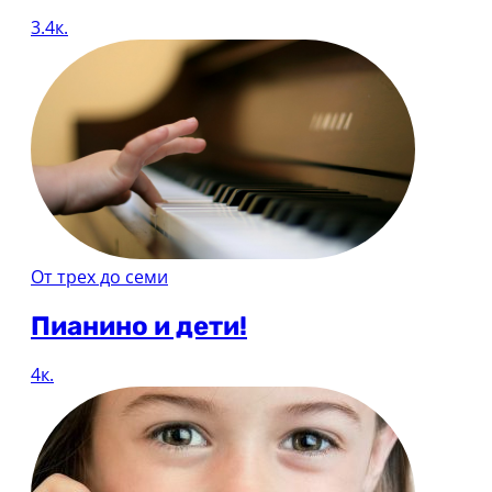
3.4к.
От трех до семи
Пианино и дети!
4к.