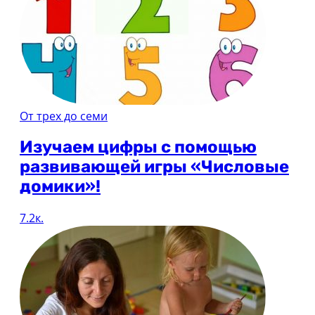
От трех до семи
Изучаем цифры с помощью
развивающей игры «Числовые
домики»!
7.2к.