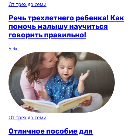
От трех до семи
Речь трехлетнего ребенка! Как
помочь малышу научиться
говорить правильно!
5.9к.
От трех до семи
Отличное пособие для